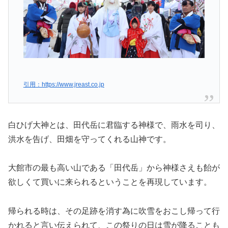
引用：https://www.jreast.co.jp
白ひげ大神とは、田代岳に君臨する神様で、雨水を司り、
洪水を告げ、田畑を守ってくれる山神です。
大館市の最も高い山である「田代岳」から神様さえも飴が
欲しくて買いに来られるということを再現しています。
帰られる時は、その足跡を消す為に吹雪をおこし帰って行
かれると言い伝えられて、この祭りの日は雪が降ることも