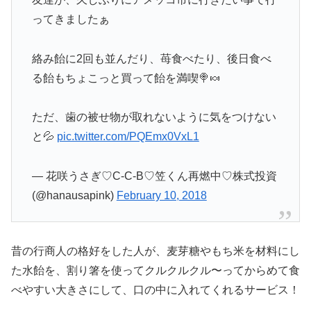
ってきましたぁ
絡み飴に2回も並んだり、苺食べたり、後日食べ
る飴もちょこっと買って飴を満喫🍭🍬
ただ、歯の被せ物が取れないように気をつけない
と💦
pic.twitter.com/PQEmx0VxL1
— 花咲うさぎ♡C-C-B♡笠くん再燃中♡株式投資
(@hanausapink)
February 10, 2018
昔の行商人の格好をした人が、麦芽糖やもち米を材料にし
た水飴を、割り箸を使ってクルクルクル〜ってからめて食
べやすい大きさにして、口の中に入れてくれるサービス！