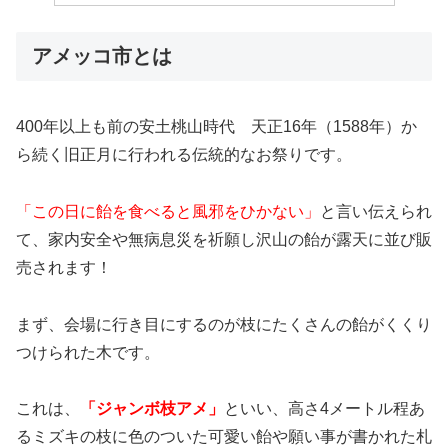
アメッコ市とは
400年以上も前の安土桃山時代 天正16年（1588年）か
ら続く旧正月に行われる伝統的なお祭りです。
「この日に飴を食べると風邪をひかない」
と言い伝えられ
て、家内安全や無病息災を祈願し沢山の飴が露天に並び販
売されます！
まず、会場に行き目にするのが枝にたくさんの飴がくくり
つけられた木です。
これは、
「ジャンボ枝アメ」
といい、高さ4メートル程あ
るミズキの枝に色のついた可愛い飴や願い事が書かれた札