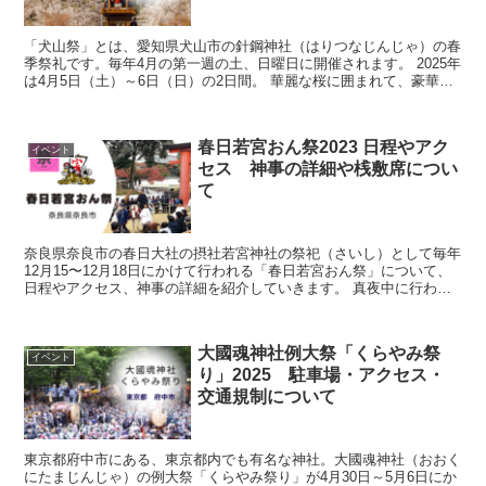
「犬山祭」とは、愛知県犬山市の針鋼神社（はりつなじんじゃ）の春
季祭礼です。毎年4月の第一週の土、日曜日に開催されます。 2025年
は4月5日（土）～6日（日）の2日間。 華麗な桜に囲まれて、豪華絢
爛な車山が曳き回され、「どんでん」や「車...
春日若宮おん祭2023 日程やアク
イベント
セス 神事の詳細や桟敷席につい
て
奈良県奈良市の春日大社の摂社若宮神社の祭祀（さいし）として毎年
12月15〜12月18日にかけて行われる「春日若宮おん祭」について、
日程やアクセス、神事の詳細を紹介していきます。 真夜中に行われ
る厳粛な神事もあり、神秘的かつ圧巻な内容です。...
大國魂神社例大祭「くらやみ祭
イベント
り」2025 駐車場・アクセス・
交通規制について
東京都府中市にある、東京都内でも有名な神社。大國魂神社（おおく
にたまじんじゃ）の例大祭「くらやみ祭り」が4月30日～5月6日にか