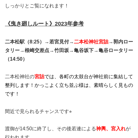
しっかりとご覧になれます！
《曳き廻しルート》2023年参考
二本松駅（8:25）
→
若宮見付
→
二本松神社宮詰
→
郭内ロー
タリー
→
根崎交差点
→
竹田坂
→
亀谷坂下
→
亀谷ロータリー
（14:50）
二本松神社の
宮詰
では、各町の太鼓台が神社前に集結して
整列します！かっこよく立ち並ぶ様は、素晴らしく見もの
です！
間近で見られるチャンスです⭐︎
渡御が14:50に終了し、その後若連による
神輿、宮入れ
が
行われます。