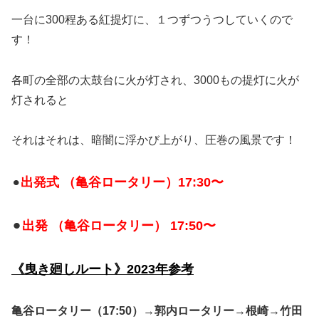
一台に300程ある紅提灯に、１つずつうつしていくので
す！
各町の全部の太鼓台に火が灯され、3000もの提灯に火が
灯されると
それはそれは、暗闇に浮かび上がり、圧巻の風景です！
出発式 （亀谷ロータリー）17:30〜
⚫︎
⚫︎
出発 （亀谷ロータリー） 17:50〜
《曳き廻しルート》2023年参考
亀谷ロータリー（17:50）
→
郭内ロータリー
→
根崎
→
竹田