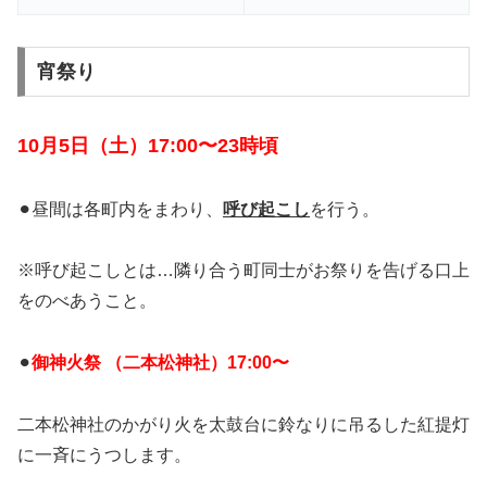
宵祭り
10月5日（土）17:00〜23時頃
⚫︎昼間は各町内をまわり、
呼び起こし
を行う。
※呼び起こしとは…隣り合う町同士がお祭りを告げる口上
をのべあうこと。
⚫︎
御神火祭 （二本松神社）17:00〜
二本松神社のかがり火を太鼓台に鈴なりに吊るした紅提灯
に一斉にうつします。