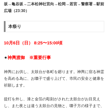
坂
→
亀谷坂
→
二本松神社宮向
→
松岡
→
若宮
→
警察署
→
駅前
広場（23:30）
本祭り
10月6日（日） 8:25〜15:00頃
⚫︎
神輿渡御 ※重要行事
神輿にお供し、太鼓台が各町を廻ります。神輿に宿る神霊
を高める為に、お囃子で盛り上げて、市民の安全と健康を
祈願します。
提灯を外し、漆と金箔の彫刻がされた太鼓台がお目見え
し、また夜とは違う太鼓台の見物と、囃子方の様子まで、