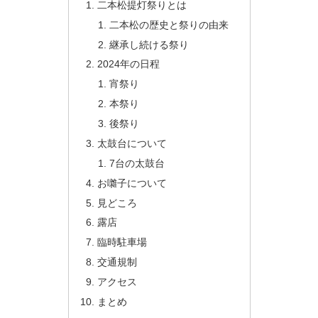
二本松提灯祭りとは
二本松の歴史と祭りの由来
継承し続ける祭り
2024年の日程
宵祭り
本祭り
後祭り
太鼓台について
7台の太鼓台
お囃子について
見どころ
露店
臨時駐車場
交通規制
アクセス
まとめ