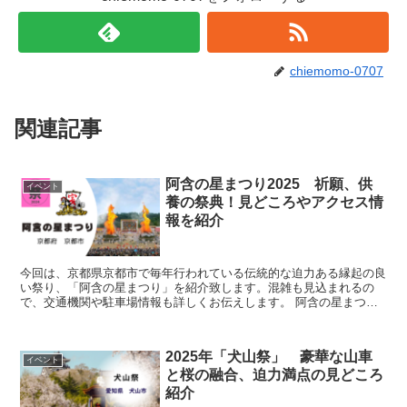
chiemomo-0707
関連記事
阿含の星まつり2025 祈願、供
イベント
養の祭典！見どころやアクセス情
報を紹介
今回は、京都県京都市で毎年行われている伝統的な迫力ある縁起の良
い祭り、「阿含の星まつり」を紹介致します。混雑も見込まれるの
で、交通機関や駐車場情報も詳しくお伝えします。 阿含の星まつり
とは？ 「阿含（あごん）の星まつり」とは、京都市山科区北...
2025年「犬山祭」 豪華な山車
イベント
と桜の融合、迫力満点の見どころ
紹介