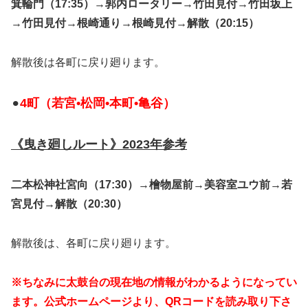
箕輪門（17:35）
→
郭内ロータリー
→
竹田見付
→
竹田坂上
→
竹田見付
→
根崎通り
→
根崎見付
→
解散（20:15）
解散後は各町に戻り廻ります。
4町（若宮•松岡•本町•亀谷）
⚫︎
《曳き廻しルート》2023年参考
二本松神社宮向（17:30）
→
檜物屋前
→
美容室ユウ前
→
若
宮見付
→
解散（20:30）
解散後は、各町に戻り廻ります。
※ちなみに太鼓台の現在地の情報がわかるようになってい
ます。公式ホームページより、QRコードを読み取り下さ