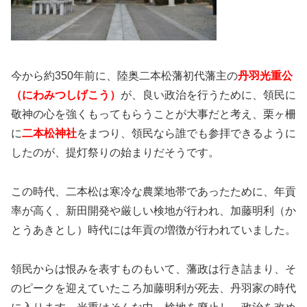
今から約350年前に、陸奥二本松藩初代藩主の
丹羽光重公
（にわみつしげこう）
が、良い政治を行うために、領民に
敬神の心を強くもってもらうことが大事だと考え、栗ヶ柵
に
二本松神社
をまつり、領民なら誰でも参拝できるように
したのが、提灯祭りの始まりだそうです。
この時代、二本松は寒冷な農業地帯であったために、年貢
率が高く、新田開発や厳しい検地が行われ、加藤明利（か
とうあきとし）時代には年貢の増徴が行われていました。
領民からは恨みを表すものもいて、藩政は行き詰まり、そ
のピークを迎えていたころ加藤明利が死去、丹羽家の時代