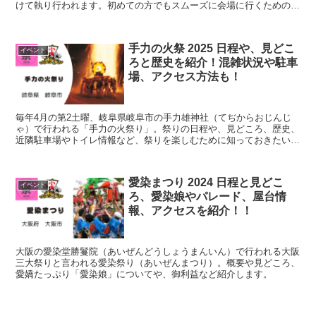
けて執り行われます。初めての方でもスムーズに会場に行くための交
通手段や駐車場案内と、交通規制についても、混雑状況...
手力の火祭 2025 日程や、見どこ
イベント
ろと歴史を紹介！混雑状況や駐車
場、アクセス方法も！
毎年4月の第2土曜、岐阜県岐阜市の手力雄神社（てぢからおじんじ
ゃ）で行われる「手力の火祭り」。祭りの日程や、見どころ、歴史、
近隣駐車場やトイレ情報など、祭りを楽しむために知っておきたい情
報をお届けします！
愛染まつり 2024 日程と見どこ
イベント
ろ、愛染娘やパレード、屋台情
報、アクセスを紹介！！
大阪の愛染堂勝鬘院（あいぜんどうしょうまんいん）で行われる大阪
三大祭りと言われる愛染祭り（あいぜんまつり）。概要や見どころ、
愛嬌たっぷり「愛染娘」についてや、御利益など紹介します。