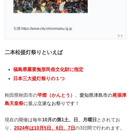
引用:https://www.city.nihonmatsu.lg.jp
二本松提灯祭りといえば
福島県重要無形民俗文化財に指定
日本三大提灯祭りの１つ
秋田県秋田市の
竿燈（かんとう）
、愛知県津島市の
尾張津
島天皇祭
に並ぶ立派なお祭りです！
現在の開催は毎年
10月の第1土、日、月曜日
とされてお
り、
2024年は10月5日、6日、7日
の3日間で行われます。