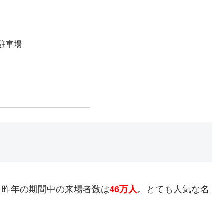
駐車場
。昨年の期間中の来場者数は
46万人
。とても人気な名